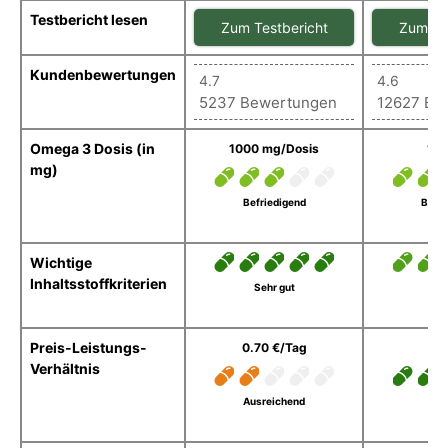
Testbericht lesen
Zum Testbericht
Zum Te
Kundenbewertungen
4.7
4.6
5237 Bewertungen
12627 Be
Omega 3 Dosis (in
1000 mg/Dosis
10
mg)
Befriedigend
Befri
Wichtige
Inhaltsstoffkriterien
Sehr gut
Preis-Leistungs-
0.70 €/Tag
0.
Verhältnis
Ausreichend
Seh