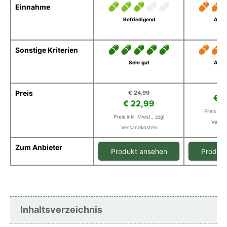
Einnahme
Befriedigend
Ausr
Sonstige Kriterien
Sehr gut
Ausr
Preis
€ 24.99
€ 2
€ 22,99
Preis inkl
Preis inkl. Mwst., zzgl
Versa
Versandkosten
Zum Anbieter
Produkt ansehen
Produk
Inhaltsverzeichnis