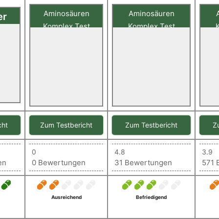
Aminosäuren
Aminosäuren
er
Komplex Test
Komplex Test
9)
Unsere Bewertung
Unsere Bewertung
Uns
t
1,47
1,79
uren
Sehr gut
Gut
cht
Zum Testbericht
Zum Testbericht
Z
0
4.8
3.9
en
0 Bewertungen
31 Bewertungen
571 
Ausreichend
Befriedigend