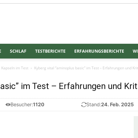
Gesundgelesen
E
SCHLAF
TESTBERICHTE
ERFAHRUNGSBERICHTE
WE
 Kapseln im Test
Kyberg vital “aminoplus basic” im Test – Erfahrungen und Krit
asic” im Test – Erfahrungen und Krit
Besucher:
1120
Stand:
24. Feb. 2025