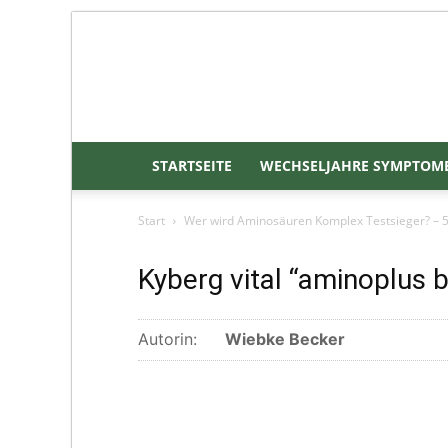
STARTSEITE
WECHSELJAHRE SYMPTOM
Start
Wer wird Aminosäuren Komplex Testsieger? – 5
Kyberg vital “aminoplus b
Autorin:
Wiebke Becker