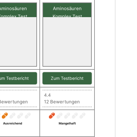
Aminosäuren
Aminosäuren
Komplex Test
Komplex Test
ere Bewertung
Unsere Bewertung
1,92
2,27
Gut
Gut
um Testbericht
Zum Testbericht
4.4
Bewertungen
12 Bewertungen
Ausreichend
Mangelhaft