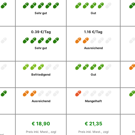
Sehr gut
Gut
0.39 €/Tag
1.16 €/Tag
Sehr gut
Ausreichend
Befriedigend
Gut
Ausreichend
Mangelhaft
€ 18,90
€ 21,35
Preis inkl. Mwst., zzgl
Preis inkl. Mwst., zzgl
Pr
zgl