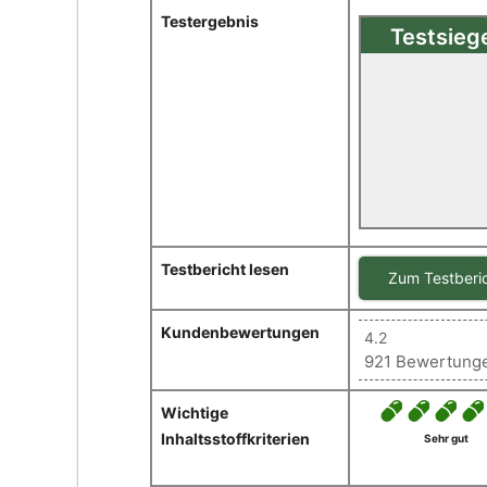
Testergebnis
Testsieg
Sehr gut(1,1
Aminokraf
Im Test: Aminosä
Komplex
Testbericht lesen
Zum Testberi
Kundenbewertungen
4.2
921 Bewertung
Wichtige
Inhaltsstoffkriterien
Sehr gut