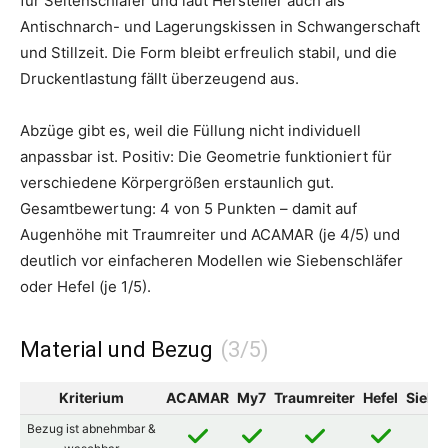
für Seitenschläfer und laut Hersteller auch als
Antischnarch- und Lagerungskissen in Schwangerschaft
und Stillzeit. Die Form bleibt erfreulich stabil, und die
Druckentlastung fällt überzeugend aus.
Abzüge gibt es, weil die Füllung nicht individuell
anpassbar ist. Positiv: Die Geometrie funktioniert für
verschiedene Körpergrößen erstaunlich gut.
Gesamtbewertung: 4 von 5 Punkten – damit auf
Augenhöhe mit Traumreiter und ACAMAR (je 4/5) und
deutlich vor einfacheren Modellen wie Siebenschläfer
oder Hefel (je 1/5).
Material und Bezug
Kriterium
ACAMAR
My7
Traumreiter
Hefel
Siebe
Bezug ist abnehmbar &