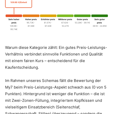
109.90 €/Einheit
Sehr hoher
Hoher preis
Erhöhter preis
Mittlerer preis
Guter preis
Sehr guter
preis
95.73€ -
81.57€ -
67.42€ -
53.26€ - 39.11€
preis
109.9€ -
81.58€
67.43€
53.27€
39.1€ - 24.95€
95.74€
Warum diese Kategorie zählt: Ein gutes Preis-Leistungs-
Verhältnis verbindet sinnvolle Funktionen und Qualität
mit einem fairen Kurs – entscheidend für die
Kaufentscheidung.
Im Rahmen unseres Schemas fällt die Bewertung der
My7 beim Preis-Leistungs-Aspekt schwach aus (0 von 5
Punkten). Hintergrund ist weniger die Funktion – die ist
mit Zwei-Zonen-Füllung, integriertem Kopfkissen und
vielseitigem Einsatzbereich (Seitenschlaf,
Schwangerschaft, Stillen) überzeugend – sondern die