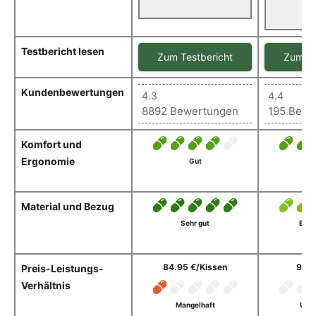
Testbericht lesen
Zum Testbericht
Zum Te
Kundenbewertungen
4.3
4.4
8892 Bewertungen
195 Bewe
Komfort und
Ergonomie
Gut
Material und Bezug
Sehr gut
Befr
84.95 €/Kissen
98 €
Preis-Leistungs-
Verhältnis
Mangelhaft
Ung