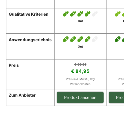
Qualitative Kriterien
Gut
Befr
Anwendungserlebnis
Gut
Se
€ 99.95
€
Preis
€ 84,95
€
Preis inkl. Mwst., zzgl
Preis ink
Versandkosten
Versa
Zum Anbieter
Produkt ansehen
Produk