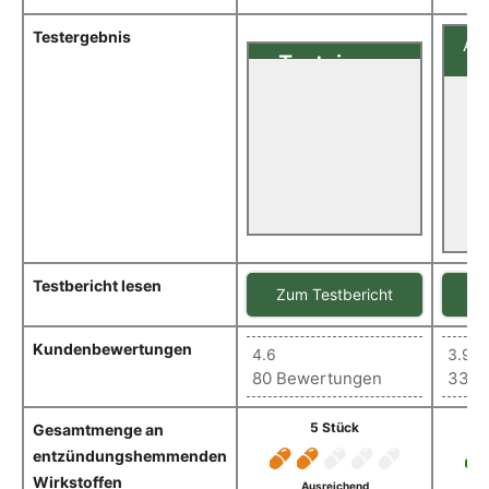
Testergebnis
Art
Testsieger
Sehr gut(1,19)
Uns
Flammengarde
Im Test: Arthrose Kapseln
Testbericht lesen
Zum Testbericht
Zu
Kundenbewertungen
4.6
3.9
80 Bewertungen
334 
5 Stück
Gesamtmenge an
entzündungshemmenden
Wirkstoffen
Ausreichend