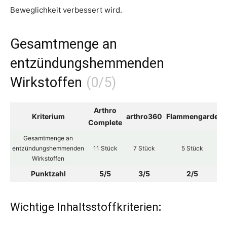
Beweglichkeit verbessert wird.
Gesamtmenge an
entzündungshemmenden
Wirkstoffen
Arthro
A
Kriterium
arthro360
Flammengarde
Complete
T
Gesamtmenge an
entzündungshemmenden
11 Stück
7 Stück
5 Stück
Wirkstoffen
Punktzahl
5/5
3/5
2/5
Wichtige Inhaltsstoffkriterien
: