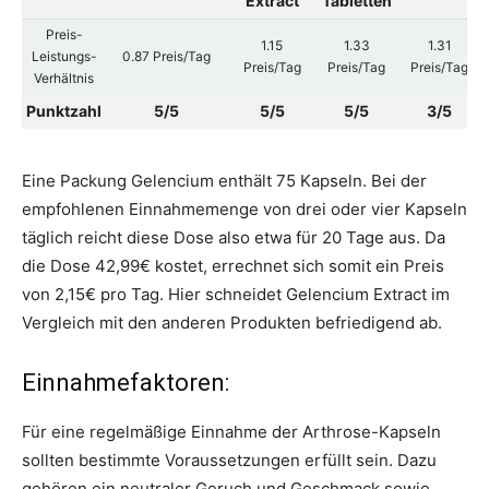
Extract
Tabletten
Preis-
1.15
1.33
1.31
Leistungs-
0.87 Preis/Tag
Preis/Tag
Preis/Tag
Preis/Tag
Verhältnis
Punktzahl
5/5
5/5
5/5
3/5
Eine Packung Gelencium enthält 75 Kapseln. Bei der
empfohlenen Einnahmemenge von drei oder vier Kapseln
täglich reicht diese Dose also etwa für 20 Tage aus. Da
die Dose 42,99€ kostet, errechnet sich somit ein Preis
von 2,15€ pro Tag. Hier schneidet Gelencium Extract im
Vergleich mit den anderen Produkten befriedigend ab.
Einnahmefaktoren:
Für eine regelmäßige Einnahme der Arthrose-Kapseln
sollten bestimmte Voraussetzungen erfüllt sein. Dazu
gehören ein neutraler Geruch und Geschmack sowie