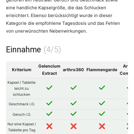
eine handliche Kapselgröße, die das Schlucken
erleichtert. Ebenso berücksichtigt wurde in dieser
Kategorie die empfohlene Tagesdosis und das Fehlen
von unerwünschten Nebenwirkungen.
Einnahme
Gelencium
Arth
Kriterium
arthro360
Flammengarde
Extract
Compl
Kapsel / Tablette
leicht zu
schlucken
Geschmack i.O.
Geruch i.O.
Nur eine Kapsel /
Tablette pro Tag