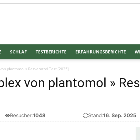
Gesundgelesen
E
SCHLAF
TESTBERICHTE
ERFAHRUNGSBERICHTE
WE
von plantomol » Resveratrol Test [2025]
lex von plantomol » Res
Besucher:
1048
Stand:
16. Sep. 2025