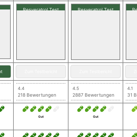
Resveratrol Test
Resveratrol Test
Re
r
)
Unsere Bewertung
Unsere Bewertung
Uns
1,32
1,35
Sehr gut
Sehr gut
ol
ht
Zum Testbericht
Zum Testbericht
Z
4.4
4.5
4.1
218 Bewertungen
2887 Bewertungen
31 
Gut
Gut