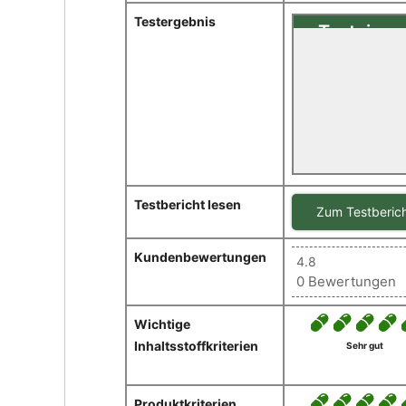
Testergebnis
Testsiege
Sehr gut(1,16
Zellenergie
Im Test: Resveratr
Testbericht lesen
Zum Testberic
Kundenbewertungen
4.8
0 Bewertungen
Wichtige
Inhaltsstoffkriterien
Sehr gut
Produktkriterien