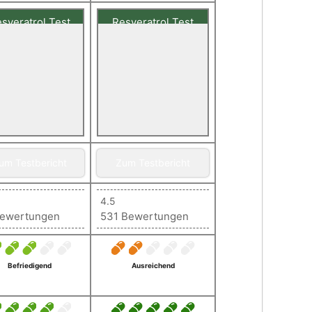
sveratrol Test
Resveratrol Test
ere Bewertung
Unsere Bewertung
1,43
1,79
Sehr gut
Gut
um Testbericht
Zum Testbericht
4.5
Bewertungen
531 Bewertungen
Befriedigend
Ausreichend