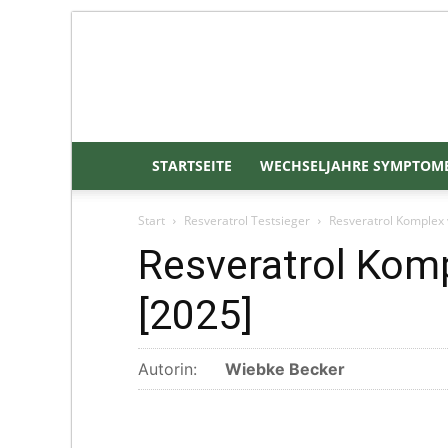
STARTSEITE
WECHSELJAHRE SYMPTOM
Start
Resveratrol Testsieger
Resveratrol Komplex 
Resveratrol Komp
[2025]
Autorin:
Wiebke Becker