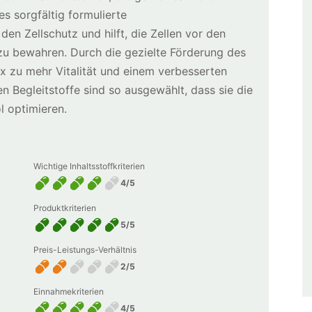
es sorgfältig formulierte
en Zellschutz und hilft, die Zellen vor den
 zu bewahren. Durch die gezielte Förderung des
x zu mehr Vitalität und einem verbesserten
n Begleitstoffe sind so ausgewählt, dass sie die
 optimieren.
Wichtige Inhaltsstoffkriterien
4/5
Produktkriterien
5/5
Preis-Leistungs-Verhältnis
2/5
Einnahmekriterien
4/5