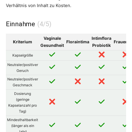
Verhältnis von Inhalt zu Kosten.
Einnahme
Vaginale
Intimflora
Kriterium
Floraintima
Frauenfl
Gesundheit
Probiotik
Kapselgröße
Neutraler/positiver
Geruch
Neutraler/positiver
Geschmack
Dosierung
(geringe
Kapselanzahl pro
Tag)
Mindesthaltbarkeit
(länger als ein
Jahr)