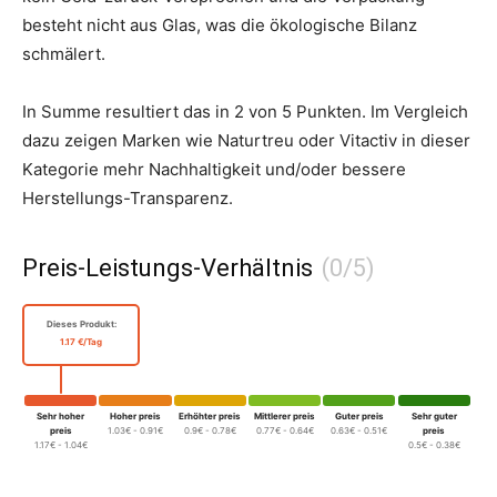
besteht nicht aus Glas, was die ökologische Bilanz
schmälert.
In Summe resultiert das in 2 von 5 Punkten. Im Vergleich
dazu zeigen Marken wie Naturtreu oder Vitactiv in dieser
Kategorie mehr Nachhaltigkeit und/oder bessere
Herstellungs-Transparenz.
Preis-Leistungs-Verhältnis
Dieses Produkt:
1.17 €/Tag
Sehr hoher
Hoher preis
Erhöhter preis
Mittlerer preis
Guter preis
Sehr guter
preis
1.03€ - 0.91€
0.9€ - 0.78€
0.77€ - 0.64€
0.63€ - 0.51€
preis
1.17€ - 1.04€
0.5€ - 0.38€