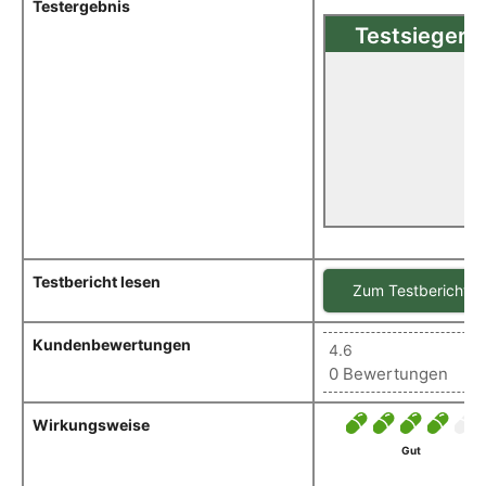
Testergebnis
Testsieger
Sehr gut(1,09)
Floraintima
Im Test: Milchsäurebakterie
Scheide Testsieger
Testbericht lesen
Zum Testbericht
Kundenbewertungen
4.6
0 Bewertungen
Wirkungsweise
Gut