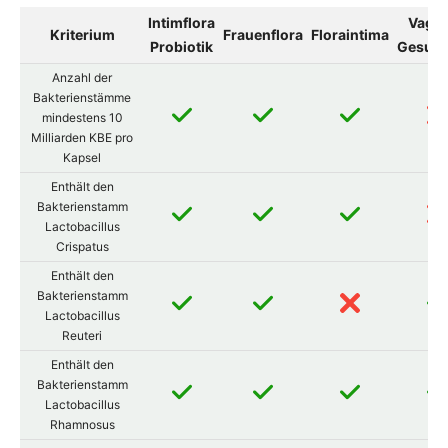
Intimflora
Vagin
Kriterium
Frauenflora
Floraintima
Probiotik
Gesund
Anzahl der
Bakterienstämme
mindestens 10
Milliarden KBE pro
Kapsel
Enthält den
Bakterienstamm
Lactobacillus
Crispatus
Enthält den
Bakterienstamm
Lactobacillus
Reuteri
Enthält den
Bakterienstamm
Lactobacillus
Rhamnosus