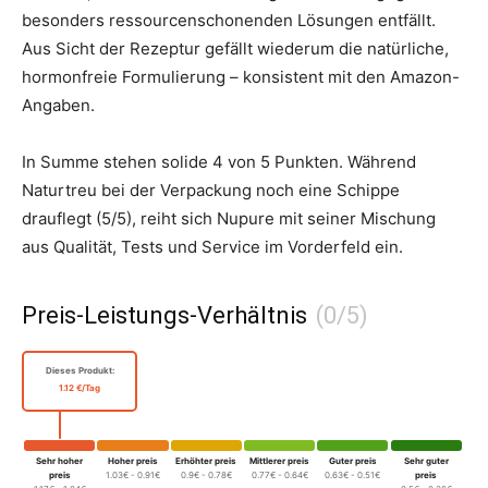
besonders ressourcenschonenden Lösungen entfällt.
Aus Sicht der Rezeptur gefällt wiederum die natürliche,
hormonfreie Formulierung – konsistent mit den Amazon-
Angaben.
In Summe stehen solide 4 von 5 Punkten. Während
Naturtreu bei der Verpackung noch eine Schippe
drauflegt (5/5), reiht sich Nupure mit seiner Mischung
aus Qualität, Tests und Service im Vorderfeld ein.
Preis-Leistungs-Verhältnis
Dieses Produkt:
1.12 €/Tag
Sehr hoher
Hoher preis
Erhöhter preis
Mittlerer preis
Guter preis
Sehr guter
preis
1.03€ - 0.91€
0.9€ - 0.78€
0.77€ - 0.64€
0.63€ - 0.51€
preis