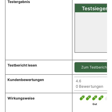
Testergebnis
Testsieger
Sehr gut(1,09)
Floraintima
Im Test: Milchsäurebakterie
Scheide Testsieger
Testbericht lesen
Zum Testbericht
Kundenbewertungen
4.6
0 Bewertungen
Wirkungsweise
Gut